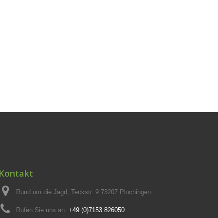
Kontakt
Rund um die Jagd, Teckstr. 9 73207 Plochingen
Rufen Sie uns an:
+49 (0)7153 826050