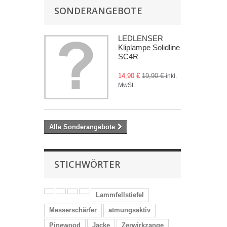
SONDERANGEBOTE
LEDLENSER
Kliplampe Solidline
SC4R
14,90 €
19,90 €
inkl.
MwSt.
Alle Sonderangebote
STICHWÖRTER
Lammfellstiefel
Messerschärfer
atmungsaktiv
Pinewood
Jacke
Zerwirkzange