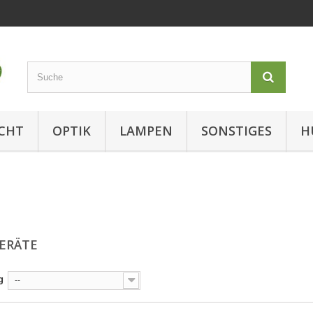
CHT
OPTIK
LAMPEN
SONSTIGES
H
ERÄTE
g
--