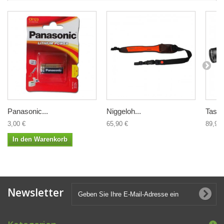
Panasonic...
Niggeloh...
Tasch
3,00 €
65,90 €
89,90 
In den Warenkorb
Newsletter