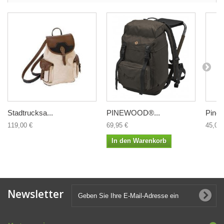
Stadtrucksa...
PINEWOOD®...
Pinew
119,00 €
69,95 €
45,00 
In den Warenkorb
Newsletter