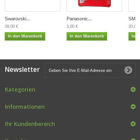
Swarovski...
Panasonic...
SMAR
39,00 €
3,00 €
20,00 
In den Warenkorb
In den Warenkorb
In 
Newsletter
Kategorien
Informationen
Ihr Kundenbereich